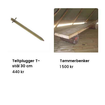
Teltplugger T-
Tømmerbenker
stål 30 cm
1 500
kr
440
kr