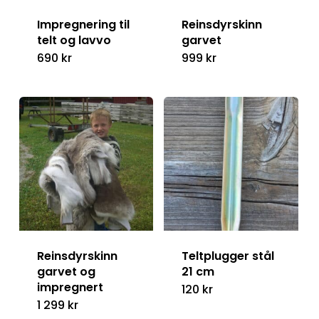
Impregnering til
Reinsdyrskinn
telt og lavvo
garvet
690
kr
999
kr
Reinsdyrskinn
Teltplugger stål
garvet og
21 cm
impregnert
120
kr
1 299
kr