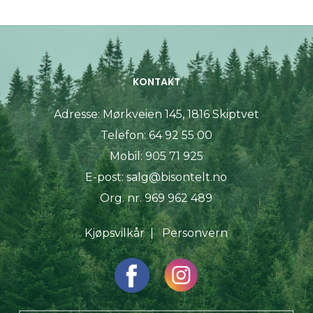
KONTAKT
Adresse:
Mørkveien 145, 1816 Skiptvet
Telefon:
64 92 55 00
Mobil:
905 71 925
E-post:
salg@bisontelt.no
Org. nr. 969 962 489
Kjøpsvilkår
|
Personvern