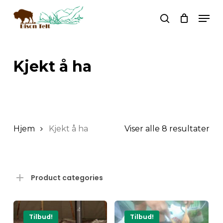
Skip
Men
to
search
main
Search
content
Kjekt å ha
Hjem
Kjekt å ha
Viser alle 8 resultater
Product categories
Tilbud!
Tilbud!