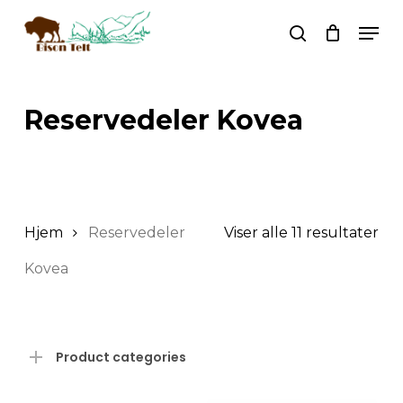
Skip
Men
to
search
main
Search
content
Reservedeler Kovea
Hjem
Reservedeler
Viser alle 11 resultater
Kovea
Product categories