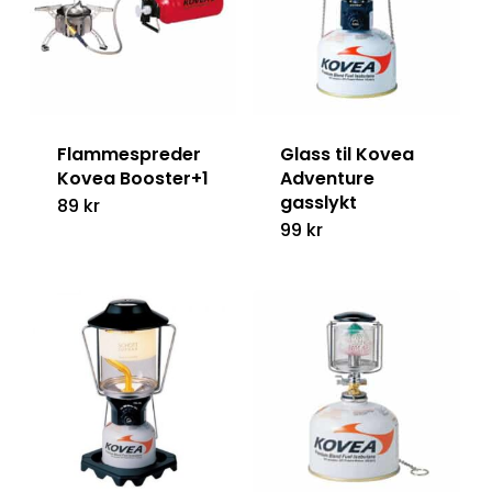
Flammespreder
Glass til Kovea
Kovea Booster+1
Adventure
gasslykt
89
kr
99
kr