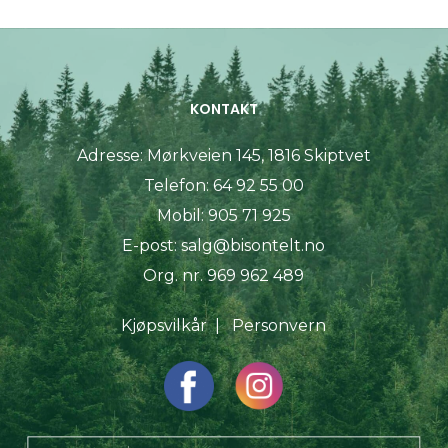
KONTAKT
Adresse:
Mørkveien 145, 1816 Skiptvet
Telefon:
64 92 55 00
Mobil:
905 71 925
E-post:
salg@bisontelt.no
Org. nr. 969 962 489
Kjøpsvilkår
|
Personvern