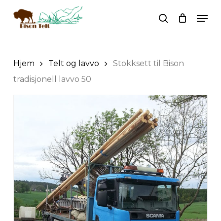
Skip
Men
to
search
main
Search
content
Hjem
Telt og lavvo
Stokksett til Bison
tradisjonell lavvo 50