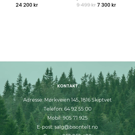
Opprinnelig
Nåvære
24 200
kr
9 499
kr
7 300
kr
pris
pris
var:
er:
9
7
499 kr.
300 kr.
KONTAKT
Adresse:
Mørkveien 145, 1816 Skiptvet
Telefon:
64 92 55 00
Mobil:
905 71 925
E-post:
salg@bisontelt.no