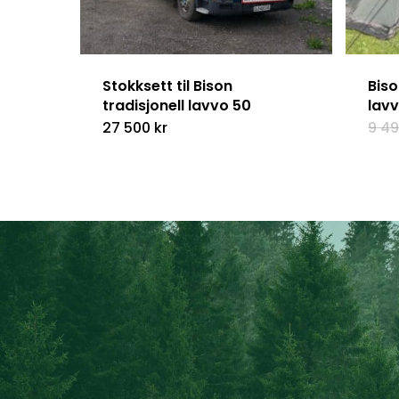
Stokksett til Bison
Biso
tradisjonell lavvo 50
lav
27 500
kr
9 4