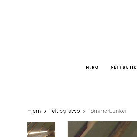
Skip
to
main
content
Search
Hit enter to search or ESC to close
NETTBUTIK
HJEM
Hjem
Telt og lavvo
Tømmerbenker