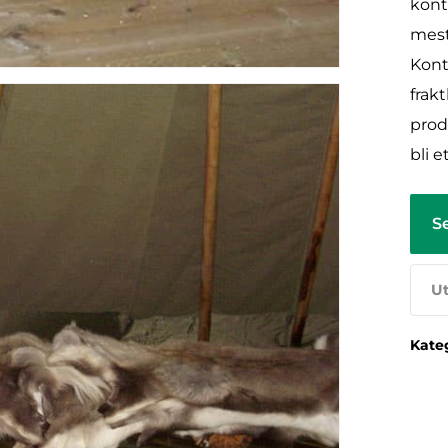
kont
mest
Kon
frak
prod
bli e
S
Ut
Kate