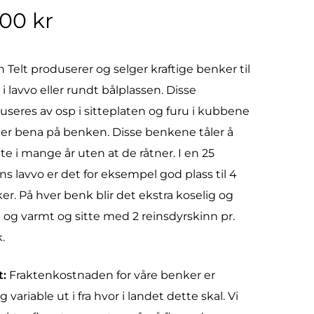
500
kr
n Telt produserer og selger kraftige benker til
 i lavvo eller rundt bålplassen. Disse
useres av osp i sitteplaten og furu i kubbene
er bena på benken. Disse benkene tåler å
ute i mange år uten at de råtner. I en 25
s lavvo er det for eksempel god plass til 4
er. På hver benk blir det ekstra koselig og
 og varmt og sitte med 2 reinsdyrskinn pr.
.
t:
Fraktenkostnaden for våre benker er
g variable ut i fra hvor i landet dette skal. Vi