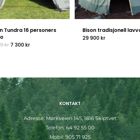
n Tundra 16 personers
Bison tradisjonell lavv
vo
29 900
kr
Opprinnelig
Nåværende
99
kr
7 300
kr
pris
pris
var:
er:
9
7
499 kr.
300 kr.
KONTAKT
Adresse:
Mørkveien 145, 1816 Skiptvet
Telefon:
64 92 55 00
Mobil:
905 71 925