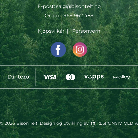
E-post:
salg@bisontelt.no
Org. nr. 969 962 489
Kjøpsvilkår
|
Personvern
© 2026 Bison Telt.
Design og utvikling av
RESPONSIV MEDI