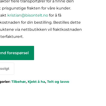
akter flere transportører for å finne den
 prisgunstige frakten for våre kunder.
takt
kristian@bisontelt.no
for å få
tkostnaden for din bestilling. Bestilles dette
uktene via nettbutikken vil fraktkostnaden
tterfakturert.
end forespørsel
solgt
gorier:
Tilbehør
,
Kjekt å ha
,
Telt og lavvo