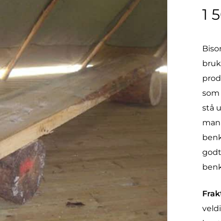
1 
Biso
bruk
prod
som 
stå 
mann
benk
godt
benk
Frak
veldi