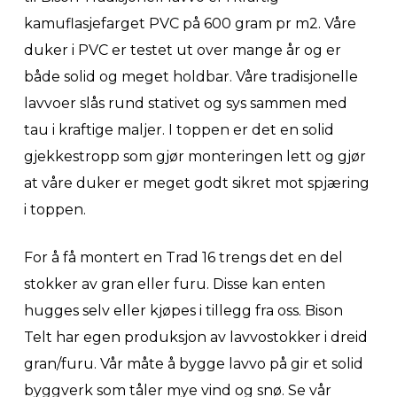
kamuflasjefarget PVC på 600 gram pr m2. Våre
duker i PVC er testet ut over mange år og er
både solid og meget holdbar. Våre tradisjonelle
lavvoer slås rund stativet og sys sammen med
tau i kraftige maljer. I toppen er det en solid
gjekkestropp som gjør monteringen lett og gjør
at våre duker er meget godt sikret mot spjæring
i toppen.
For å få montert en Trad 16 trengs det en del
stokker av gran eller furu. Disse kan enten
hugges selv eller kjøpes i tillegg fra oss. Bison
Telt har egen produksjon av lavvostokker i dreid
gran/furu. Vår måte å bygge lavvo på gir et solid
byggverk som tåler mye vind og snø. Se vår