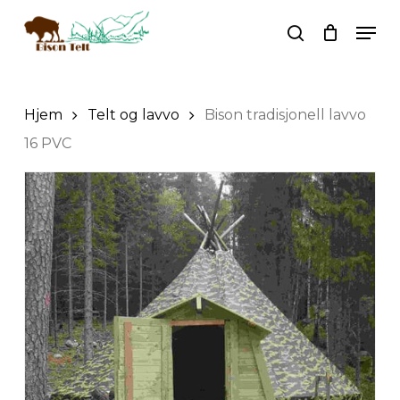
Skip
Men
to
search
main
Search
content
Hjem
Telt og lavvo
Bison tradisjonell lavvo
16 PVC