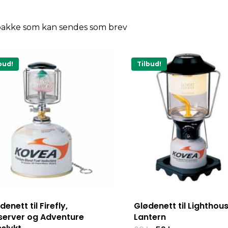
pakke som kan sendes som brev
bud!
Tilbud!
denett til Firefly,
Glødenett til Lighthou
erver og Adventure
Lantern