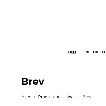
Skip
to
main
content
Trykk enter for å starte ditt søk
NETTBUTIK
HJEM
Brev
Hjem
Produkt fraktklasse
Brev