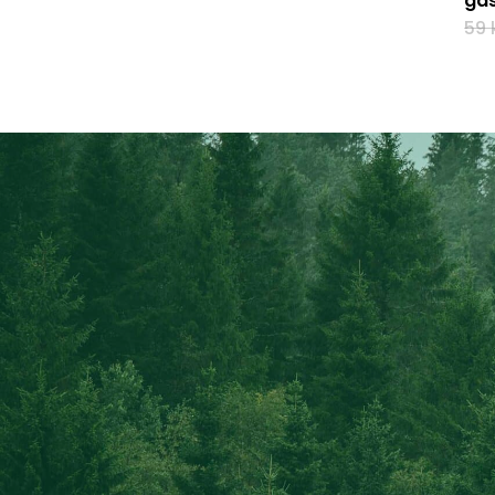
gas
59