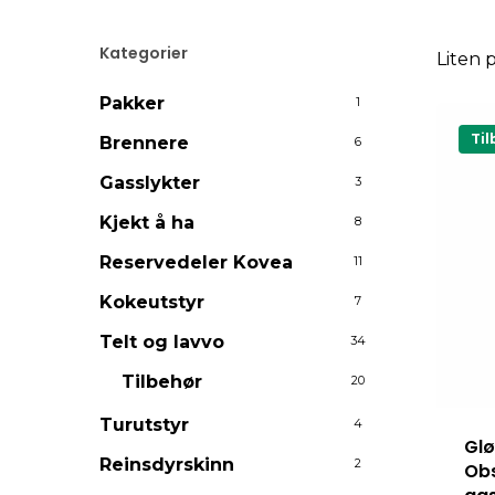
Kategorier
Liten 
Pakker
1
Til
Brennere
6
Gasslykter
3
Kjekt å ha
8
Reservedeler Kovea
11
Kokeutstyr
7
Telt og lavvo
34
Tilbehør
20
Turutstyr
4
Glø
Reinsdyrskinn
2
Obs