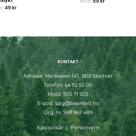
slykt
Opprinnelig
Nåværende
69
kr
59
kr
pris
pris
Opprinnelig
Nåværende
kr
49
kr
var:
er:
pris
pris
69 kr.
59 kr.
var:
er:
59 kr.
49 kr.
KONTAKT
Adresse:
Mørkveien 145, 1816 Skiptvet
Telefon:
64 92 55 00
Mobil:
905 71 925
E-post:
salg@bisontelt.no
Org. nr. 969 962 489
Kjøpsvilkår
|
Personvern