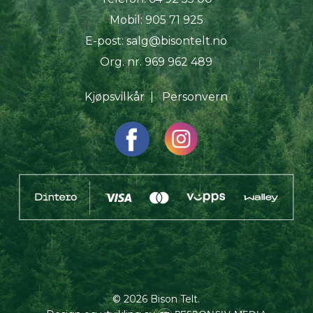
Mobil:
905 71 925
E-post:
salg@bisontelt.no
Org. nr. 969 962 489
Kjøpsvilkår
|
Personvern
© 2026 Bison Telt.