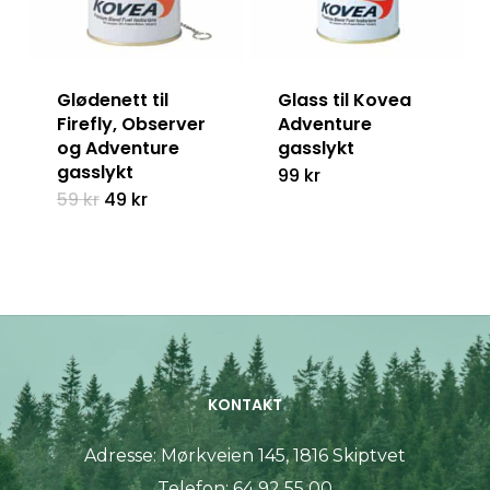
Glødenett til
Glass til Kovea
Firefly, Observer
Adventure
og Adventure
gasslykt
gasslykt
99
kr
Opprinnelig
Nåværende
59
kr
49
kr
pris
pris
var:
er:
59 kr.
49 kr.
KONTAKT
Adresse:
Mørkveien 145, 1816 Skiptvet
Telefon:
64 92 55 00