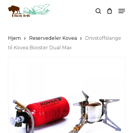
Skip
Men
to
search
main
content
Hjem
Reservedeler Kovea
Drivstoffslange
til Kovea Booster Dual Max