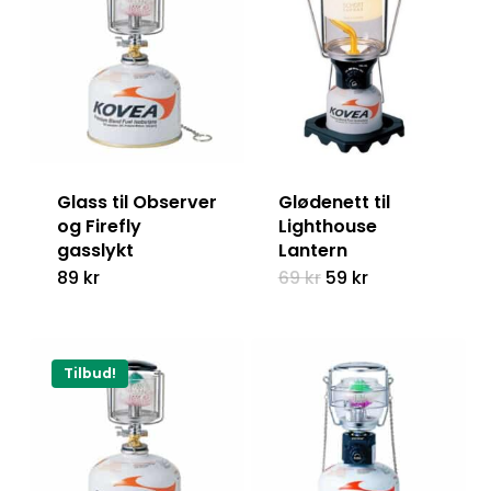
Glass til Observer
Glødenett til
og Firefly
Lighthouse
gasslykt
Lantern
Opprinnelig
Nåværende
89
kr
69
kr
59
kr
pris
pris
var:
er:
69 kr.
59 kr.
Tilbud!