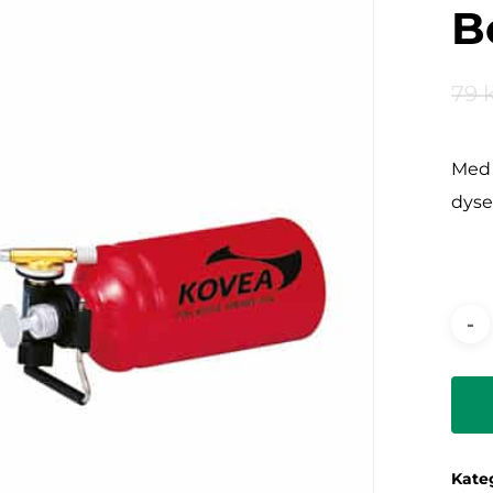
B
79
Med 
dyse
Kate