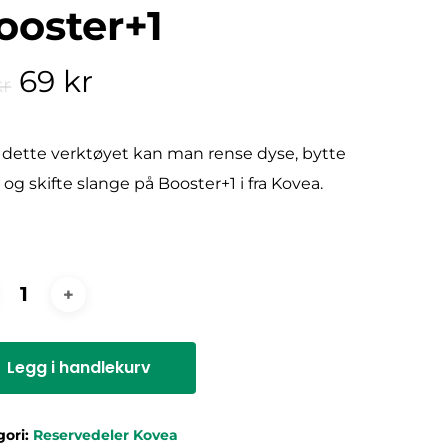
ooster+1
Opprinnelig
Nåværende
69
kr
kr
pris
pris
var:
er:
dette verktøyet kan man rense dyse, bytte
79 kr.
69 kr.
 og skifte slange på Booster+1 i fra Kovea.
Legg i handlekurv
gori:
Reservedeler Kovea