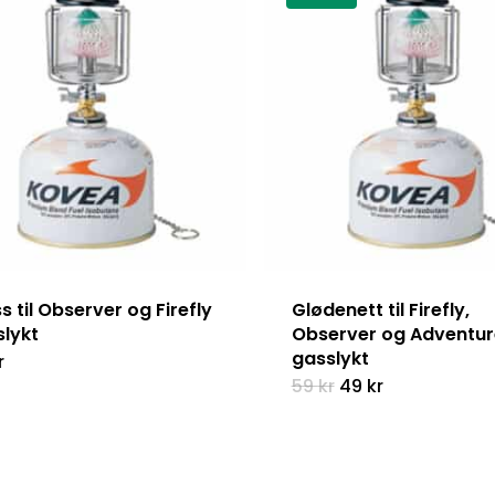
s til Observer og Firefly
Glødenett til Firefly,
slykt
Observer og Adventur
gasslykt
r
Opprinnelig
Nåværende
59
kr
49
kr
pris
pris
var:
er:
59 kr.
49 kr.