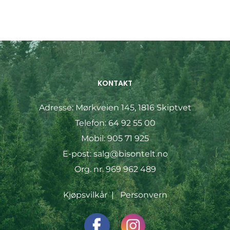
KONTAKT
Adresse:
Mørkveien 145, 1816 Skiptvet
Telefon:
64 92 55 00
Mobil:
905 71 925
E-post:
salg@bisontelt.no
Org. nr. 969 962 489
Kjøpsvilkår
|
Personvern