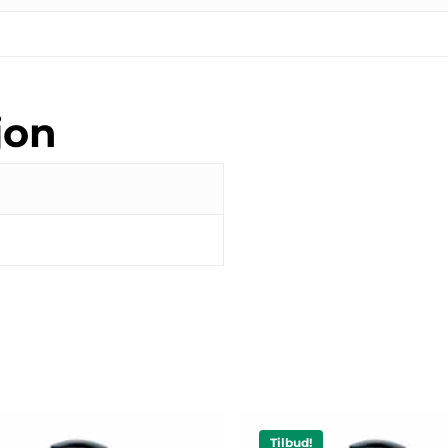
jon
Tilbud!