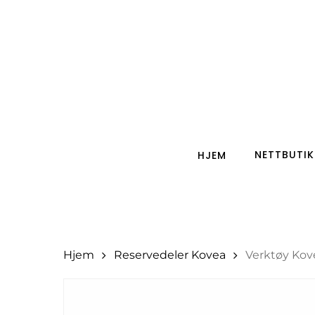
Skip
to
main
content
Search
Hit enter to search or ESC to close
NETTBUTIK
HJEM
Hjem
Reservedeler Kovea
Verktøy Kov