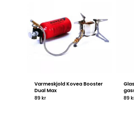
Varmeskjold Kovea Booster
Glas
Dual Max
gas
89
kr
89
k